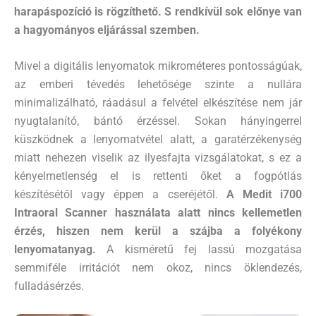
harapáspozíció is rögzíthető. S rendkívül sok előnye van
a hagyományos eljárással szemben.
Mivel a digitális lenyomatok mikrométeres pontosságúak,
az emberi tévedés lehetősége szinte a nullára
minimalizálható, ráadásul a felvétel elkészítése nem jár
nyugtalanító, bántó érzéssel. Sokan hányingerrel
küszködnek a lenyomatvétel alatt, a garatérzékenység
miatt nehezen viselik az ilyesfajta vizsgálatokat, s ez a
kényelmetlenség el is rettenti őket a fogpótlás
készítésétől vagy éppen a cseréjétől.
A Medit i700
Intraoral Scanner használata alatt nincs kellemetlen
érzés, hiszen nem kerül a szájba a folyékony
lenyomatanyag.
A kisméretű fej lassú mozgatása
semmiféle irritációt nem okoz, nincs öklendezés,
fulladásérzés.