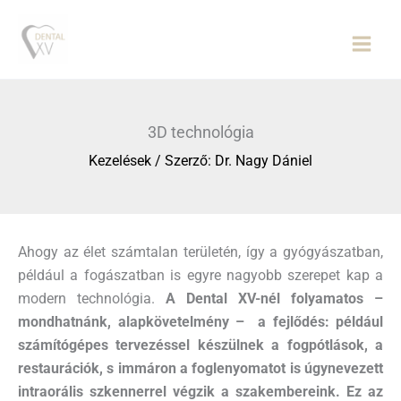
Skip
to
content
3D technológia
Kezelések
/ Szerző:
Dr. Nagy Dániel
Ahogy az élet számtalan területén, így a gyógyászatban,
például a fogászatban is egyre nagyobb szerepet kap a
modern technológia.
A Dental XV-nél folyamatos –
mondhatnánk, alapkövetelmény – a fejlődés: például
számítógépes tervezéssel készülnek a fogpótlások, a
restaurációk, s immáron a foglenyomatot is úgynevezett
intraorális szkennerrel végzik a szakembereink. Ez az