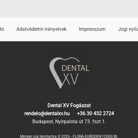
tó
Adatvédelmi irányelvek
Impresszum
Jogi nyil
Dental XV Fogászat
rendelo@dentalxv.hu
+36 30 432 2724
Budapest, Nyírpalota út 73. fszt 1.
Minden jog fenntartva © 2026 - FLORA-EURODENT-2000 Bt.