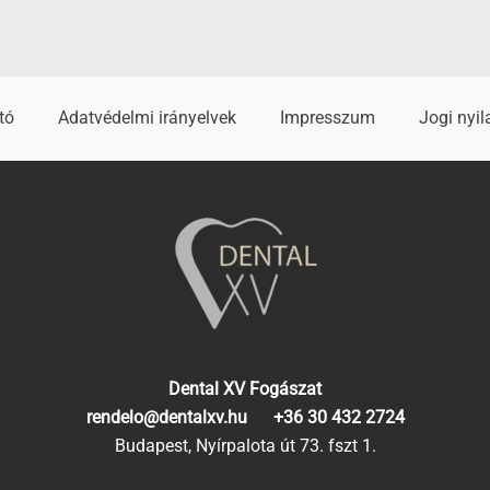
tó
Adatvédelmi irányelvek
Impresszum
Jogi nyil
Dental XV Fogászat
rendelo@dentalxv.hu
+36 30 432 2724
Budapest, Nyírpalota út 73. fszt 1.