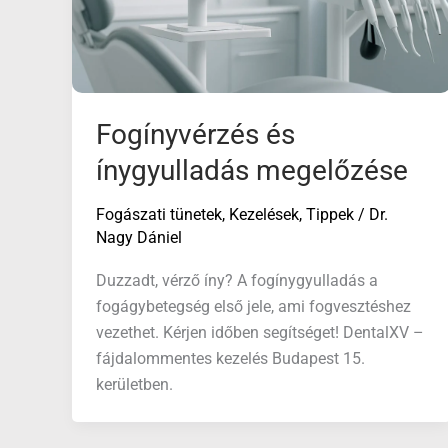
Fogínyvérzés és
ínygyulladás megelőzése
Fogászati tünetek
,
Kezelések
,
Tippek
/
Dr.
Nagy Dániel
Duzzadt, vérző íny? A fogínygyulladás a
fogágybetegség első jele, ami fogvesztéshez
vezethet. Kérjen időben segítséget! DentalXV –
fájdalommentes kezelés Budapest 15.
kerületben.